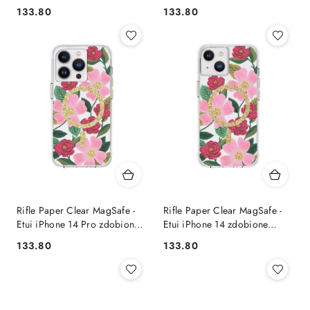
(Garden Party Blush)
zdobione złotem (Rose
133.80
133.80
Cena:
Cena:
Garden)
Rifle Paper Clear MagSafe -
Rifle Paper Clear MagSafe -
Etui iPhone 14 Pro zdobione
Etui iPhone 14 zdobione
złotem (Rose Garden)
złotem (Rose Garden)
133.80
133.80
Cena:
Cena: