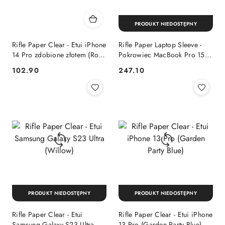
PRODUKT NIEDOSTĘPNY
Rifle Paper Clear - Etui iPhone
Rifle Paper Laptop Sleeve -
14 Pro zdobione złotem (Rose
Pokrowiec MacBook Pro 15"
Garden)
/ Laptop 15,6" (Garden Party
102.90
247.10
Cena:
Cena:
Blush)
PRODUKT NIEDOSTĘPNY
PRODUKT NIEDOSTĘPNY
Rifle Paper Clear - Etui
Rifle Paper Clear - Etui iPhone
Samsung Galaxy S23 Ultra
13 Pro (Garden Party Blue)