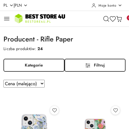
|
PL
PLN
Moje konto
Przejdź do treści głównej
Przejdź do wyszukiwarki
Przejdź do moje konto
Przejdź do menu głównego
Przejdź do stopki
Producent - Rifle Paper
Liczba produktów:
24
Kategorie
Filtruj
Zastosowano
Sortuj
według
sortowanie:
Cena
(malejąco).