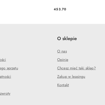
453.70
Cena:
e
O sklepie
O nas
ości
Opinie
ego sprzętu
Chcesz mieć taki sklep?
atności
Zakup w leasingu
Kontakt
 zwroty