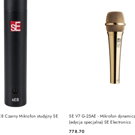
DUKT NIEDOSTĘPNY
PRODUKT NIEDOSTĘP
E8 Czarny Mikrofon studyjny SE
SE V7 G-25AE - Mikrofon dynamiczn
(edycja specjalna) SE Electronics
778.70
Cena: