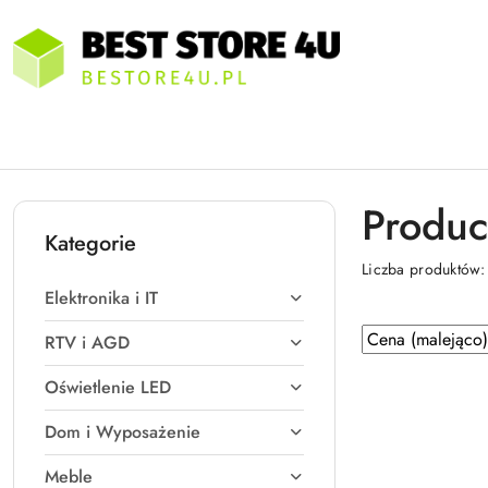
Przejdź do treści głównej
Przejdź do wyszukiwarki
Przejdź do moje konto
Przejdź do menu głównego
Przejdź do stopki
Produce
Kategorie
Liczba produktów
Elektronika i IT
Zastosowano
Sortuj
RTV i AGD
według
sortowanie:
Oświetlenie LED
Cena
(malejąco).
Dom i Wyposażenie
Meble