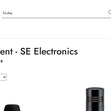
nt - SE Electronics
:
8