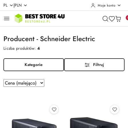
|
PL
PLN
Moje konto
Przejdź do treści głównej
Przejdź do wyszukiwarki
Przejdź do moje konto
Przejdź do menu głównego
Przejdź do stopki
Producent - Schneider Electric
Liczba produktów:
4
Kategorie
Filtruj
Zastosowano
Sortuj
według
sortowanie:
Cena
(malejąco).