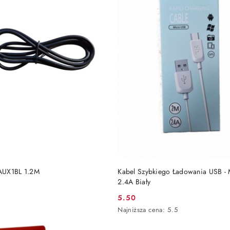
DO KOSZYKA
DO KOSZYKA
AUX1BL 1.2M
Kabel Szybkiego Ładowania USB -
2.4A Biały
5.50
Cena
Najniższa
Najniższa cena:
5.5
promocyjna:
cena
z