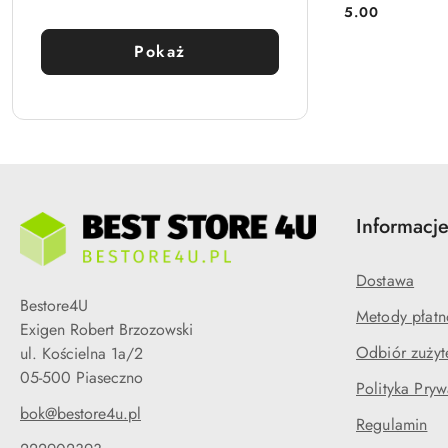
główny:
5.00
Cena:
Pokaż
Informacj
Dostawa
Bestore4U
Metody płatn
Exigen Robert Brzozowski
Odbiór zużyt
ul. Kościelna 1a/2
05-500 Piaseczno
Polityka Pryw
bok@bestore4u.pl
Regulamin