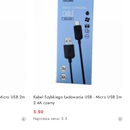
DO KOSZYKA
 Micro USB 2m
Kabel Szybkiego Ładowania USB - Micro USB 2m
2.4A czarny
5.50
Cena
Najniższa
Najniższa cena:
5.5
promocyjna:
cena
z