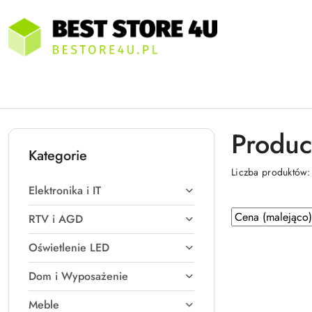
Przejdź do treści głównej
Przejdź do wyszukiwarki
Przejdź do moje konto
Przejdź do menu głównego
Przejdź do stopki
Produc
Kategorie
Liczba produktów
Elektronika i IT
Zastosowano
Sortuj
RTV i AGD
według
sortowanie:
Oświetlenie LED
Cena
(malejąco).
Dom i Wyposażenie
Meble