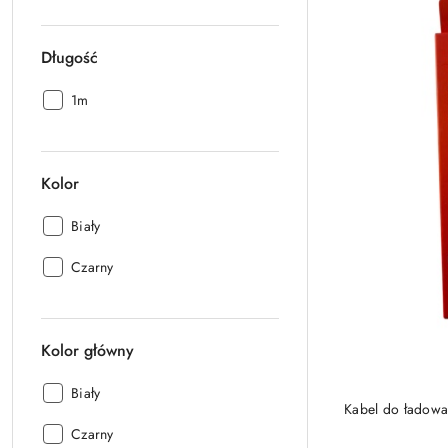
Długość
Długość:
1m
Kolor
Kolor:
Biały
Kolor:
Czarny
Kolor główny
Kolor
Biały
Kabel do ładow
główny:
Kolor
Czarny