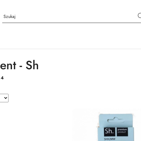
ent - Sh
:
4