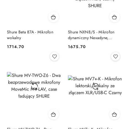
Shure Beta 87A - Mikrofon
Shure NXN8/S - Mikrofon
wokalny
dynamiczny Nexadyne,
Superkardioidalny ze złączem
1714.70
1675.70
Cena:
Cena:
XLR, czarny SHURE