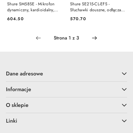
Shure SM58SE - Mikrofon
Shure SE215-CL-EFS -
dynamiczny, kardioidalny,
Słuchawki douszne, odłączany
wokalny z wyłącznikiem
kabel, przezroczyste SHURE
604.50
570.70
Cena:
Cena:
Dane adresowe
Informacje
O sklepie
Linki