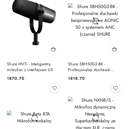
Shure MV7i - Inteligentny
Shure SBH50G2-BK -
mikrofon z interfejsem US
Profesjonalne słuchawki
bezprzewodowe AONIC 50 z
1870.70
1818.70
Cena:
Cena:
systemem ANC (czarne)
SHURE