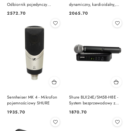
Odbiornik pojedynczy
dynamiczny, kardioidalny,
cyfrowy SHURE
lektorski - radiowy
2572.70
2065.70
Cena:
Cena:
Sennheiser MK 4 - Mikrofon
Shure BLX24E/SM58-H8E -
pojemnościowy SHURE
System bezprzewodowy z
mikrofonem SHURE
1935.70
1870.70
Cena:
Cena: