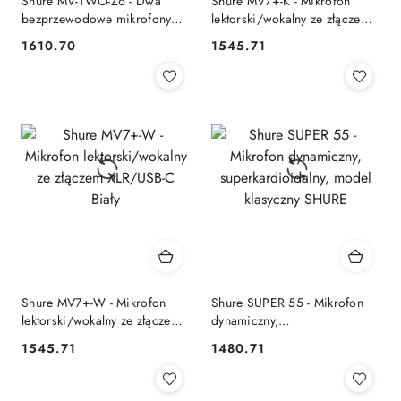
Shure MV-TWO-Z6 - Dwa
Shure MV7+-K - Mikrofon
bezprzewodowe mikrofony
lektorski/wokalny ze złączem
MoveMic MV-LAV, case
XLR/USB-C Czarny
1610.70
1545.71
Cena:
Cena:
ładujący SHURE
Shure MV7+-W - Mikrofon
Shure SUPER 55 - Mikrofon
lektorski/wokalny ze złączem
dynamiczny,
XLR/USB-C Biały
superkardioidalny, model
1545.71
1480.71
Cena:
Cena:
klasyczny SHURE