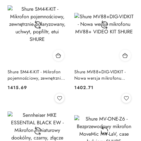
Shure SM4-K-KIT - Mikrofon
Shure MV88+DIG-VIDKIT -
pojemnościowy, zewnętrznie
Nowa wersja mikrofonu
polaryzowany, uchwyt,
MV88+ VIDEO KIT SHURE
1415.69
1402.71
Cena:
Cena:
popfiltr, etui SHURE