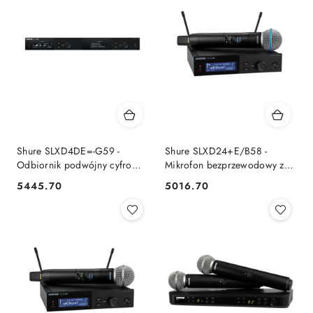
Shure SLXD4DE=-G59 -
Shure SLXD24+E/B58 -
Odbiornik podwójny cyfrowy
Mikrofon bezprzewodowy z
SHURE
kapsułą Beta 58A SHURE
5445.70
5016.70
Cena:
Cena: