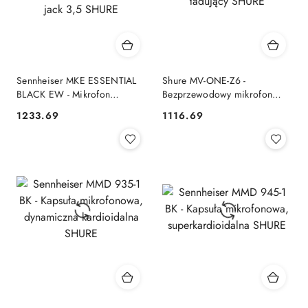
Sennheiser MKE ESSENTIAL
Shure MV-ONE-Z6 -
BLACK EW - Mikrofon
Bezprzewodowy mikrofon
miniaturowy dookólny, czarny,
MoveMic MV-LaV, case
1233.69
1116.69
Cena:
Cena:
złącze jack 3,5 SHURE
ładujący SHURE