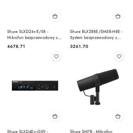
Shure SLXD24+E/58 -
Shure BLX288E/SM58-H8E -
Mikrofon bezprzewodowy z
System bezprzewodowy z
kapsułą SM58 SHURE
odbiornikiem i mikrofonami
4678.71
3261.70
Cena:
Cena:
SHURE
Shure SLXD4E=-G59 -
Shure SM7B - Mikrofon