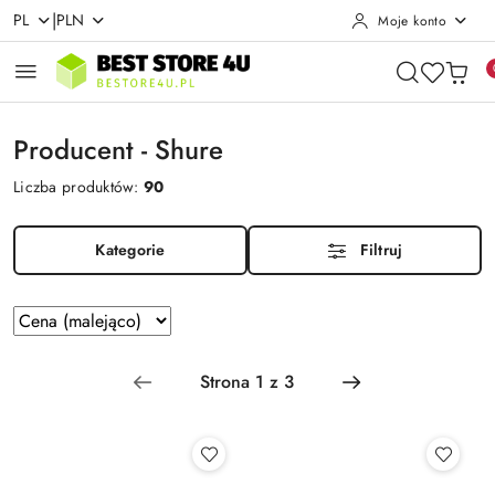
|
PL
PLN
Moje konto
Przejdź do treści głównej
Przejdź do wyszukiwarki
Przejdź do moje konto
Przejdź do menu głównego
Przejdź do stopki
Producent - Shure
Liczba produktów:
90
Kategorie
Filtruj
Zastosowano
Sortuj
według
sortowanie:
Cena
(malejąco).