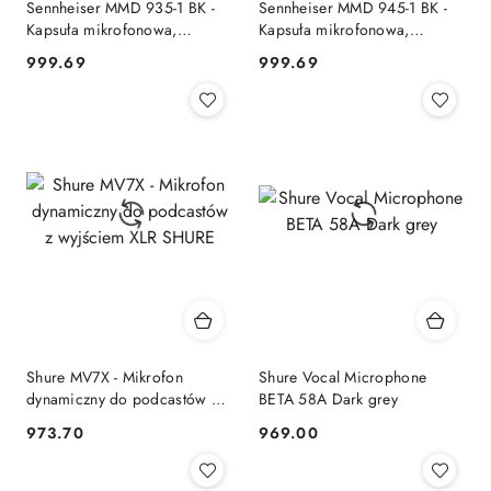
Sennheiser MMD 935-1 BK -
Sennheiser MMD 945-1 BK -
Kapsuła mikrofonowa,
Kapsuła mikrofonowa,
dynamiczna kardioidalna
superkardioidalna SHURE
999.69
999.69
Cena:
Cena:
SHURE
Shure MV7X - Mikrofon
Shure Vocal Microphone
dynamiczny do podcastów z
BETA 58A Dark grey
wyjściem XLR SHURE
973.70
969.00
Cena:
Cena: