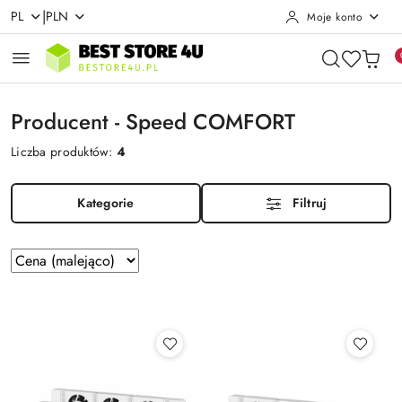
|
PL
PLN
Moje konto
Przejdź do treści głównej
Przejdź do wyszukiwarki
Przejdź do moje konto
Przejdź do menu głównego
Przejdź do stopki
Producent - Speed COMFORT
Liczba produktów:
4
Kategorie
Filtruj
Zastosowano
Sortuj
według
sortowanie:
Cena
(malejąco).