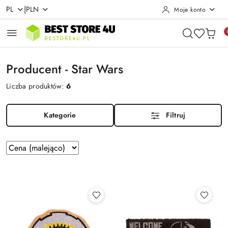
|
PL
PLN
Moje konto
Przejdź do treści głównej
Przejdź do wyszukiwarki
Przejdź do moje konto
Przejdź do menu głównego
Przejdź do stopki
Producent - Star Wars
Liczba produktów:
6
Kategorie
Filtruj
Zastosowano
Sortuj
według
sortowanie:
Cena
(malejąco).