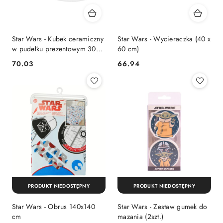
Star Wars - Kubek ceramiczny
Star Wars - Wycieraczka (40 x
w pudełku prezentowym 300
60 cm)
ml (The Mandalorian Baby
70.03
66.94
Cena:
Cena:
Yoda)
PRODUKT NIEDOSTĘPNY
PRODUKT NIEDOSTĘPNY
Star Wars - Obrus 140x140
Star Wars - Zestaw gumek do
cm
mazania (2szt.)