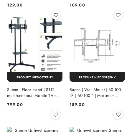
Maksymalna waga (udźwig)
23-42 " | Maksymalna waga
129.00
109.00
Cena:
Cena:
35 kg | Czarny
(udźwig) 30 kg | Czarny
PRODUKT NIEDOSTĘPNY
PRODUKT NIEDOSTĘPNY
Sunne | Floor stand | S112
Sunne | Wall Mount | 60-100-
multifunctional Mobile TV cart
LP | 60-100 " | Maximum
| Tilt | 37-70 "" | Black
weight (capacity) 100 kg |
799.00
189.00
Cena:
Cena:
Black