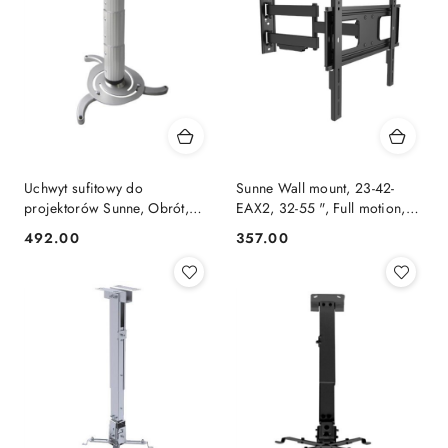
Uchwyt sufitowy do
Sunne Wall mount, 23-42-
projektorów Sunne, Obrót,
EAX2, 32-55 ", Full motion,
Pochylenie, Maksymalny
Maximum weight (capacity)
492.00
357.00
Cena:
Cena:
ciężar (nośność) 10 kg,
50 kg, Black
Srebrny