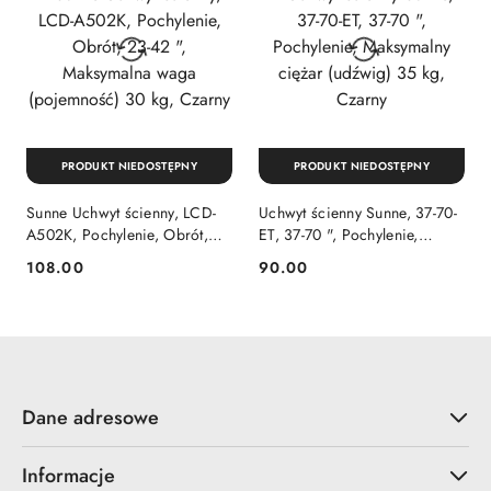
PRODUKT NIEDOSTĘPNY
PRODUKT NIEDOSTĘPNY
Sunne Uchwyt ścienny, LCD-
Uchwyt ścienny Sunne, 37-70-
A502K, Pochylenie, Obrót,
ET, 37-70 ", Pochylenie,
23-42 ", Maksymalna waga
Maksymalny ciężar (udźwig)
108.00
90.00
Cena:
Cena:
(pojemność) 30 kg, Czarny
35 kg, Czarny
Dane adresowe
Informacje