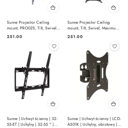
Sunne Projector Ceiling
Sunne Projector Ceiling
mount, PRO02S, Tilt, Swivel,
mount, Tilt, Swivel, Maximum
Maximum weight (capacity)
weight (capacity) 20 kg, Black
251.00
251.00
Cena:
Cena:
20 kg, Silver
Sunne | Uchwyt ścienny | 32-
Sunne | Uchwyt ścienny | LCD-
55-ET | Uchylny | 32-55 " |
A501K | Uchylny, obrotowy |