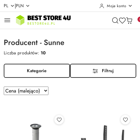
|
PL
PLN
Moje konto
Przejdź do treści głównej
Przejdź do wyszukiwarki
Przejdź do moje konto
Przejdź do menu głównego
Przejdź do stopki
Producent - Sunne
Liczba produktów:
10
Kategorie
Filtruj
Zastosowano
Sortuj
według
sortowanie:
Cena
(malejąco).