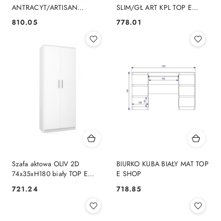
ANTRACYT/ARTISAN
SLIM/GŁ ART KPL TOP E
KOMPLET TOP E SHOP
SHOP
810.05
778.01
Cena:
Cena:
Szafa aktowa OLIV 2D
BIURKO KUBA BIAŁY MAT TOP
74x35xH180 biały TOP E
E SHOP
SHOP
721.24
718.85
Cena:
Cena: