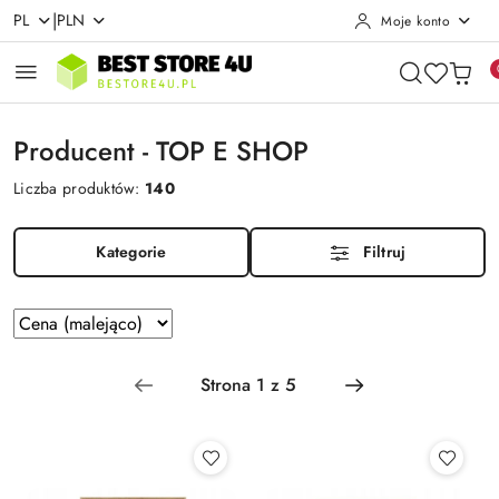
|
PL
PLN
Moje konto
Przejdź do treści głównej
Przejdź do wyszukiwarki
Przejdź do moje konto
Przejdź do menu głównego
Przejdź do stopki
Producent - TOP E SHOP
Liczba produktów:
140
Kategorie
Filtruj
Zastosowano
Sortuj
według
sortowanie:
Cena
(malejąco).