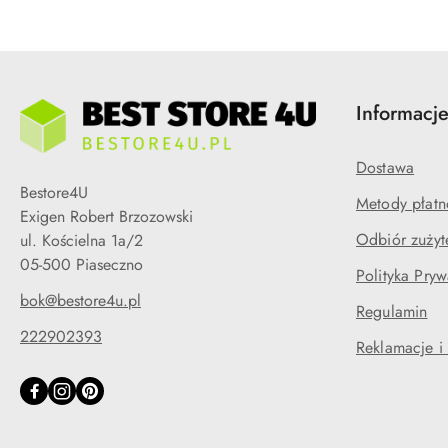
Informacj
Dostawa
Bestore4U
Metody płatn
Exigen Robert Brzozowski
Odbiór zużyt
ul. Kościelna 1a/2
05-500 Piaseczno
Polityka Pryw
bok@bestore4u.pl
Regulamin
222902393
Reklamacje i