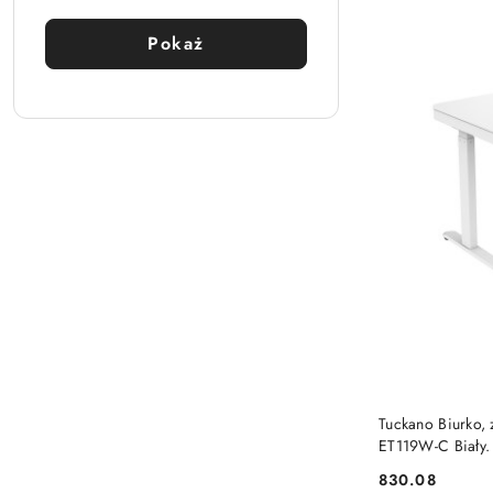
Pokaż
PRO
Tuckano Biurko, 
ET119W-C Biały. 
60cm. Tuckano
830.08
Cena: