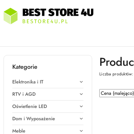
Przejdź do treści głównej
Przejdź do wyszukiwarki
Przejdź do moje konto
Przejdź do menu głównego
Przejdź do stopki
Produc
Kategorie
Liczba produktów
Elektronika i IT
Zastosowano
Sortuj
RTV i AGD
według
sortowanie:
Oświetlenie LED
Cena
(malejąco).
Dom i Wyposażenie
Meble