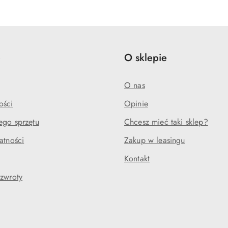
e
O sklepie
O nas
ości
Opinie
ego sprzętu
Chcesz mieć taki sklep?
atności
Zakup w leasingu
Kontakt
 zwroty