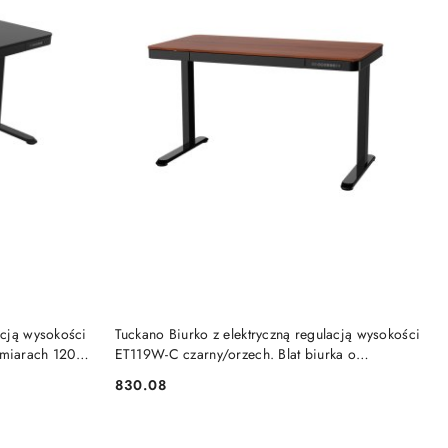
NY
PRODUKT NIEDOSTĘPNY
acją wysokości
Tuckano Biurko z elektryczną regulacją wysokości
ymiarach 120 x
ET119W-C czarny/orzech. Blat biurka o
wymiarach 120 x 60cm. Tuckano
830.08
Cena: