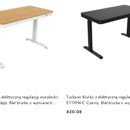
DUKT NIEDOSTĘPNY
PRODUKT NIEDOSTĘP
 elektryczną regulacją wysokości
Tuckano Biurko z elektryczną regul
dąb. Blat biurka o wymiarach
ET119W-C Czarny. Blat biurka o w
kano
60cm. Tuckano
830.08
Cena: