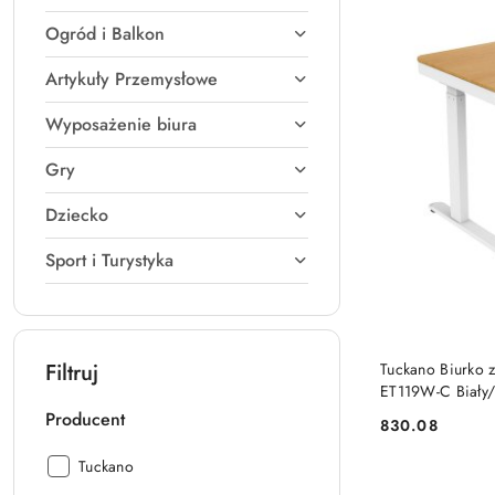
Ogród i Balkon
Artykuły Przemysłowe
Wyposażenie biura
Gry
Dziecko
Sport i Turystyka
PRO
Filtruj
Tuckano Biurko z
ET119W-C Biały/
120 x 60cm. Tuc
Producent
830.08
Cena:
Producent:
Tuckano