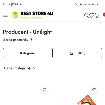
|
PL
PLN
Moje konto
Przejdź do treści głównej
Przejdź do wyszukiwarki
Przejdź do moje konto
Przejdź do menu głównego
Przejdź do stopki
Producent - Unilight
Liczba produktów:
7
Kategorie
Filtruj
Zastosowano
Sortuj
według
sortowanie:
Cena
(malejąco).