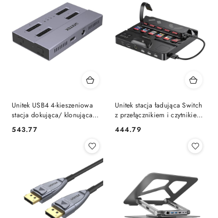
Unitek USB4 4-kieszeniowa
Unitek stacja ładująca Switch
stacja dokująca/ klonująca
z przełącznikiem i czytnikiem
M.2 SSD UNITEK
kart do gier UNITEK
543.77
444.79
Cena:
Cena: