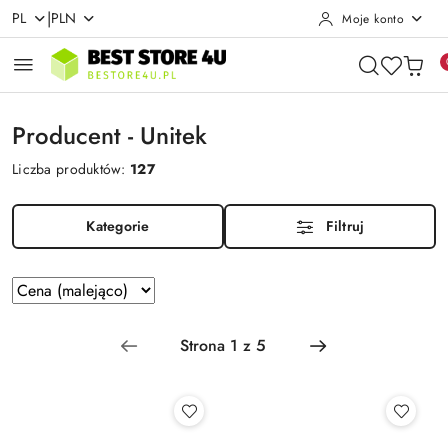
|
PL
PLN
Moje konto
Przejdź do treści głównej
Przejdź do wyszukiwarki
Przejdź do moje konto
Przejdź do menu głównego
Przejdź do stopki
Producent - Unitek
Liczba produktów:
127
Kategorie
Filtruj
Zastosowano
Sortuj
według
sortowanie:
Cena
(malejąco).