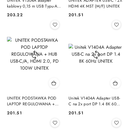
UNITEK V1304A adapter
UNITEK ADAPTER USB-C - 2X
kablowy 0,15 m USB Typu-A
HDMI 4K MST (M/F) UNITEK
HDMI + VGA (D-Sub) Szary
203.22
201.51
Cena:
Cena:
UNITEK
UNITEK PODSTAWKA POD
Unitek V1404A Adapter USB-
LAPTOP REGULOWANA +
C na 2x port DP 1.4 8K 60Hz
HUB USB-C/A, HDMI 2.0, PD
UNITEK
201.51
201.51
Cena:
Cena:
100W UNITEK