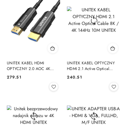
UNITEK KABEL HDMI
UNITEK KABEL OPTYCZNY
OPTYCZNY 2.0 AOC 4K
HDMI 2.1 Active Optical
60HZ 20M UNITEK
Cable 8K / 4K 144Hz 10M
279.51
240.51
Cena:
Cena:
UNITEK