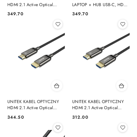
HDMI 2.1 Active Optical
LAPTOP + HUB USB-C, HDMI
Cable 8K / 4K 144Hz 30M
1.4, 4K, PD 100W UNITEK
349.70
349.70
Cena:
Cena:
UNITEK
UNITEK KABEL OPTYCZNY
UNITEK KABEL OPTYCZNY
HDMI 2.1 Active Optical
HDMI 2.1 Active Optical
Cable 8K / 4K 144Hz 20M
Cable 8K / 4K 144Hz 15M
344.50
312.00
Cena:
Cena:
UNITEK