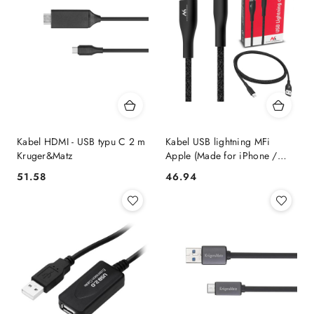
Kabel HDMI - USB typu C 2 m
Kabel USB lightning MFi
Kruger&Matz
Apple (Made for iPhone /
iPod / iPad) Maclean, 2.4A,
51.58
46.94
Cena:
Cena:
1m, czarny, MCE845B