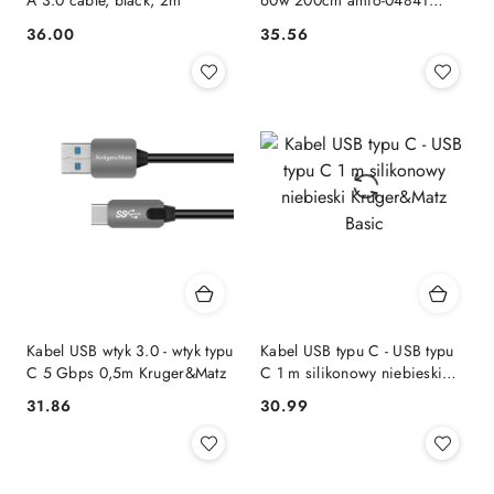
A 3.0 cable, black, 2m
60w 200cm amio-04841
AMiO
36.00
35.56
Cena:
Cena:
Kabel USB wtyk 3.0 - wtyk typu
Kabel USB typu C - USB typu
C 5 Gbps 0,5m Kruger&Matz
C 1 m silikonowy niebieski
Kruger&Matz Basic
31.86
30.99
Cena:
Cena: