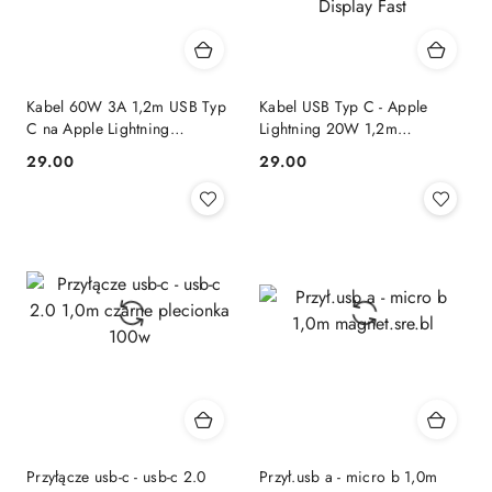
Kabel 60W 3A 1,2m USB Typ
Kabel USB Typ C - Apple
C na Apple Lightning
Lightning 20W 1,2m
MyScreen Protector Kevlar
Wyświetlacz LED Szybkie
29.00
29.00
Cena:
Cena:
szary
Ładowanie i Przesyłanie
Danych Kakusiga Digital
Display Fast
Przyłącze usb-c - usb-c 2.0
Przył.usb a - micro b 1,0m