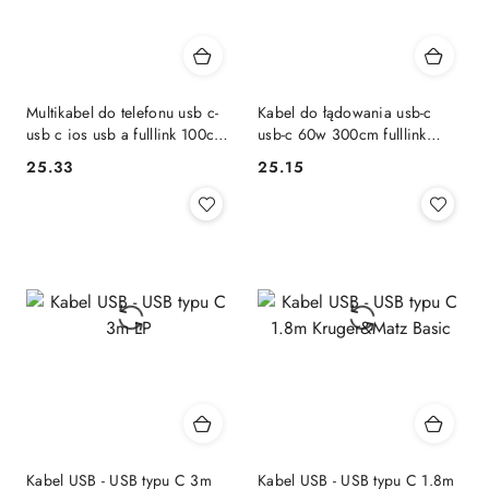
Multikabel do telefonu usb c-
Kabel do łądowania usb-c
usb c ios usb a fulllink 100cm
usb-c 60w 300cm fulllink
uc-15
model x111 transmisja danych
25.33
25.15
Cena:
Cena:
amio-04293 AMiO
Kabel USB - USB typu C 3m
Kabel USB - USB typu C 1.8m