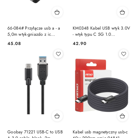
66-084# Przyłącze usb a - a
KM0348 Kabel USB wtyk 3.0V
5,0m wtyk-gniazdo z ic
- wtyk typu C 5G 1.0
zawieszka przedłużacz Blow
Kruger&Matz
45.08
42.90
Cena:
Cena:
Goobay 71221 USB-C to USB
Kabel usb magnetyczny usb-c