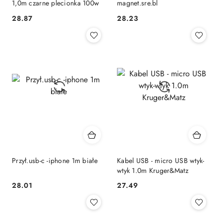
1,0m czarne plecionka 100w
magnet.sre.bl
28.87
28.23
Cena:
Cena:
Przył.usb-c -iphone 1m białe
Kabel USB - micro USB wtyk-
wtyk 1.0m Kruger&Matz
28.01
27.49
Cena:
Cena: