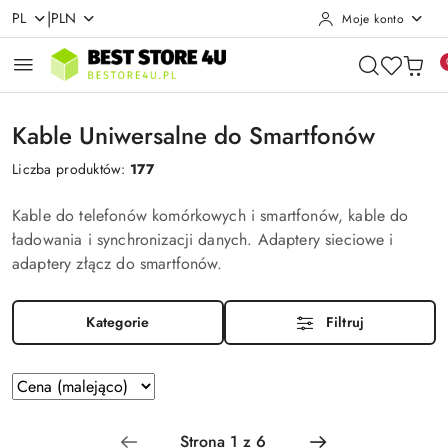
|
PL
PLN
Moje konto
Przejdź do treści głównej
Przejdź do wyszukiwarki
Przejdź do moje konto
Przejdź do menu głównego
Przejdź do stopki
Kable Uniwersalne do Smartfonów
Liczba produktów:
177
Kable do telefonów komórkowych i smartfonów, kable do
ładowania i synchronizacji danych. Adaptery sieciowe i
adaptery złącz do smartfonów.
Kategorie
Filtruj
Zastosowano
Sortuj
według
sortowanie:
Cena