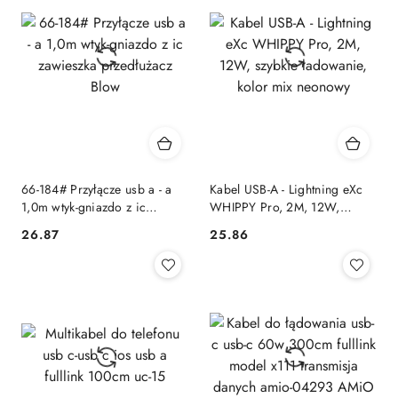
66-184# Przyłącze usb a - a
Kabel USB-A - Lightning eXc
1,0m wtyk-gniazdo z ic
WHIPPY Pro, 2M, 12W,
zawieszka przedłużacz Blow
szybkie ładowanie, kolor mix
26.87
25.86
Cena:
Cena:
neonowy