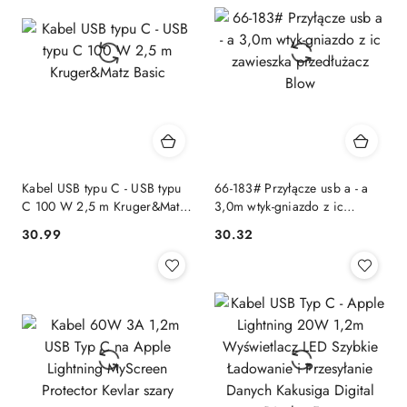
Kabel USB typu C - USB typu
66-183# Przyłącze usb a - a
C 100 W 2,5 m Kruger&Matz
3,0m wtyk-gniazdo z ic
Basic
zawieszka przedłużacz Blow
30.99
30.32
Cena:
Cena: