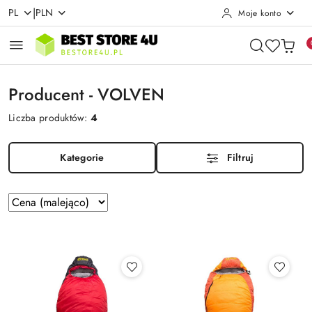
|
PL
PLN
Moje konto
Przejdź do treści głównej
Przejdź do wyszukiwarki
Przejdź do moje konto
Przejdź do menu głównego
Przejdź do stopki
Producent - VOLVEN
Liczba produktów:
4
Kategorie
Filtruj
Zastosowano
Sortuj
według
sortowanie:
Cena
(malejąco).