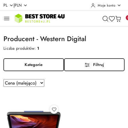
|
PL
PLN
Moje konto
Przejdź do treści głównej
Przejdź do wyszukiwarki
Przejdź do moje konto
Przejdź do menu głównego
Przejdź do stopki
Producent - Western Digital
Liczba produktów:
1
Kategorie
Filtruj
Zastosowano
Sortuj
według
sortowanie:
Cena
(malejąco).