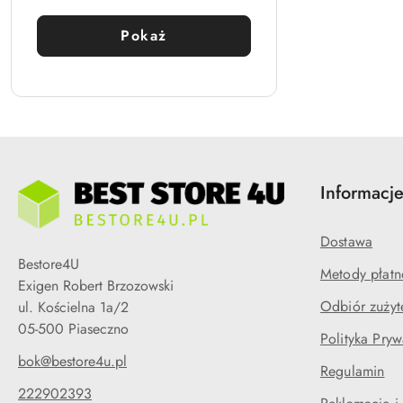
Pokaż
Informacj
Dostawa
Bestore4U
Metody płatn
Exigen Robert Brzozowski
Odbiór zużyt
ul. Kościelna 1a/2
05-500 Piaseczno
Polityka Pryw
bok@bestore4u.pl
Regulamin
222902393