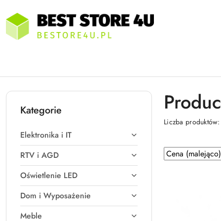
Przejdź do treści głównej
Przejdź do wyszukiwarki
Przejdź do moje konto
Przejdź do menu głównego
Przejdź do stopki
Produc
Kategorie
Liczba produktów
Elektronika i IT
Zastosowano
Sortuj
RTV i AGD
według
sortowanie:
Oświetlenie LED
Cena
(malejąco).
Dom i Wyposażenie
Meble