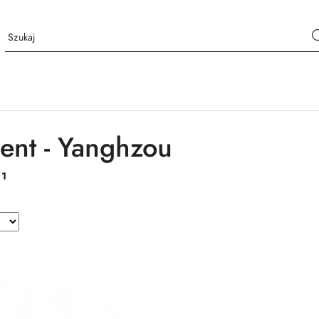
ent - Yanghzou
:
1