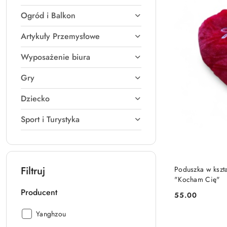
Ogród i Balkon
Artykuły Przemysłowe
Wyposażenie biura
Gry
Dziecko
Sport i Turystyka
PRO
Filtruj
Poduszka w kszt
"Kocham Cię"
Producent
55.00
Cena:
Producent:
Yanghzou