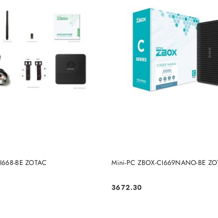
DO KOSZYKA
DO KOSZYKA
I668-BE ZOTAC
Mini-PC ZBOX-CI669NANO-BE Z
3672.30
Cena: