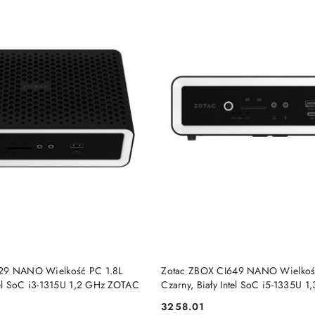
PRODUKT NIEDOSTĘP
DO KOSZYKA
29 NANO Wielkość PC 1.8L
Zotac ZBOX CI649 NANO Wielkoś
ntel SoC i3-1315U 1,2 GHz ZOTAC
Czarny, Biały Intel SoC i5-1335U 
3258.01
Cena: