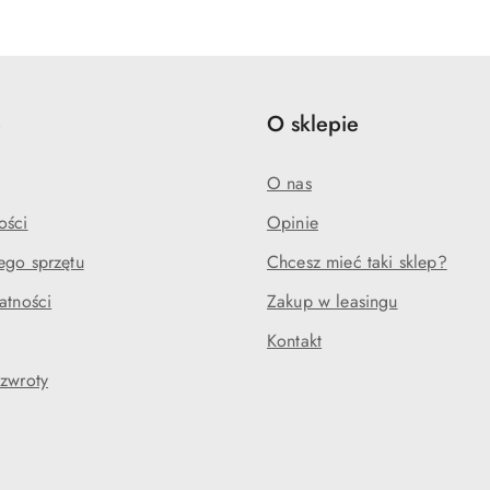
e
O sklepie
O nas
ości
Opinie
ego sprzętu
Chcesz mieć taki sklep?
atności
Zakup w leasingu
Kontakt
 zwroty