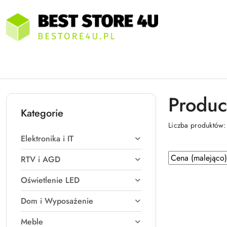
Przejdź do treści głównej
Przejdź do wyszukiwarki
Przejdź do moje konto
Przejdź do menu głównego
Przejdź do stopki
Produc
Kategorie
Liczba produktów
Elektronika i IT
Zastosowano
Sortuj
RTV i AGD
według
sortowanie:
Oświetlenie LED
Cena
(malejąco).
Dom i Wyposażenie
Meble