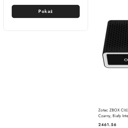
Pokaż
Zotac ZBOX CI6
Czarny, Biały I
2461.56
Cena: