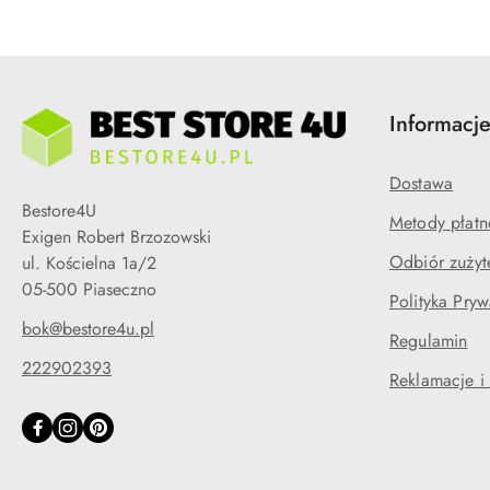
Informacj
Dostawa
Bestore4U
Metody płatn
Exigen Robert Brzozowski
Odbiór zużyt
ul. Kościelna 1a/2
05-500 Piaseczno
Polityka Pryw
bok@bestore4u.pl
Regulamin
222902393
Reklamacje i