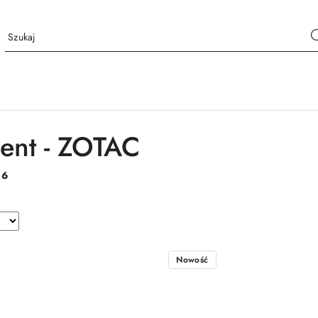
ent - ZOTAC
:
6
Nowość